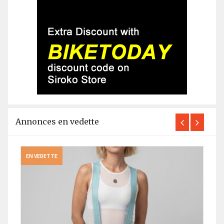
Annonces en vedette
EN VEDETTE
EN V