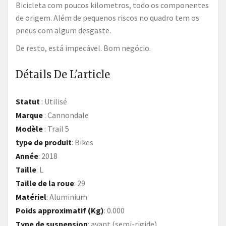
Bicicleta com poucos kilometros, todo os componentes
de origem. Além de pequenos riscos no quadro tem os
pneus com algum desgaste.
De resto, está impecável. Bom negócio.
Détails De L'article
Statut
:
Utilisé
Marque
:
Cannondale
Modèle
:
Trail 5
type de produit
:
Bikes
Année
:
2018
Taille
:
L
Taille de la roue
:
29
Matériel
:
Aluminium
Poids approximatif (Kg)
:
0.000
Type de suspension
:
avant (semi-rigide)