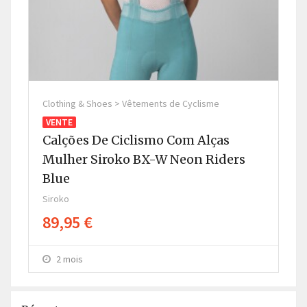
Clothing & Shoes > Vêtements de Cyclisme
Clo
VENTE
V
Calções De Ciclismo Com Alças
Ca
Mulher Siroko BX-W Neon Riders
H
Blue
G
Siroko
Sir
89,95 €
8
2 mois