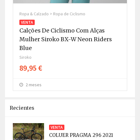
Ropa & Calzado > Ropa de Ciclismo
Rop
VENTA
V
Calções De Ciclismo Com Alças
Ca
Mulher Siroko BX-W Neon Riders
H
Blue
G
Siroko
Sir
89,95 €
8
2 meses
Recientes
VENTA
COLUER PRAGMA 296 2021