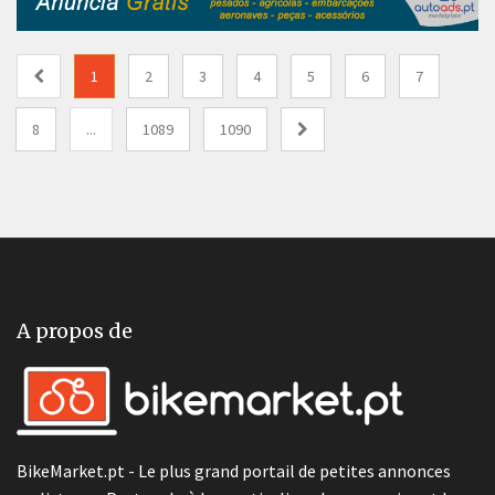
1
2
3
4
5
6
7
8
...
1089
1090
A propos de
BikeMarket.pt - Le plus grand portail de petites annonces