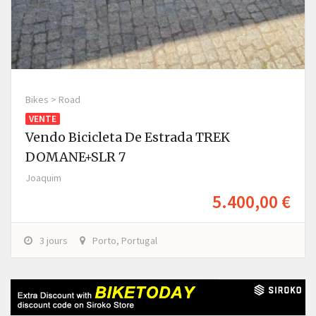
Bikes > Road
VENTE
Vendo Bicicleta De Estrada TREK
DOMANE+SLR 7
Joaquim
5.400,00 €
3 jours
Porto, Portugal