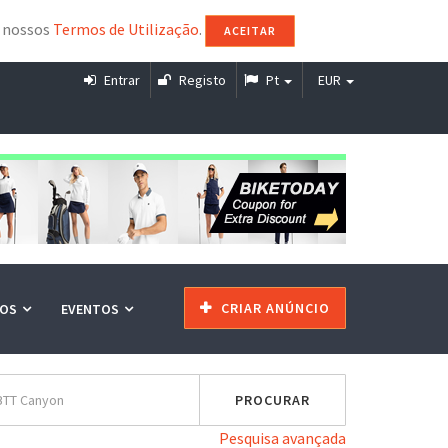
s nossos
Termos de Utilização
.
ACEITAR
Entrar
Registo
Pt
EUR
CRIAR ANÚNCIO
ÇOS
EVENTOS
Pesquisa avançada