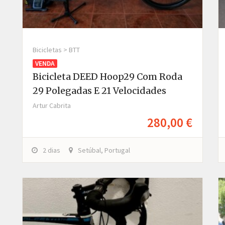
Bicicletas > BTT
VENDA
Bicicleta DEED Hoop29 Com Roda
29 Polegadas E 21 Velocidades
Artur Cabrita
280,00 €
2 dias
Setúbal, Portugal