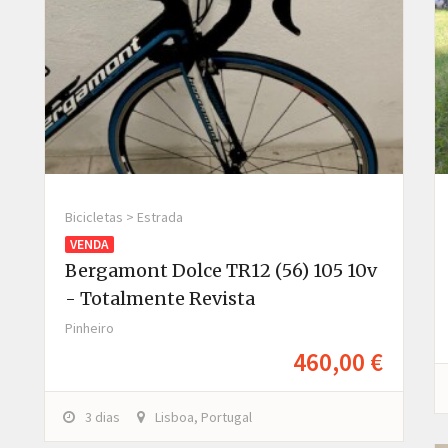
Bicicletas > Estrada
VENDA
Bergamont Dolce TR12 (56) 105 10v
- Totalmente Revista
Pinheiro
460,00 €
3 dias
Lisboa, Portugal