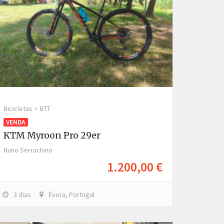
Bicicletas > BTT
VENDA
KTM Myroon Pro 29er
Nuno Serrachino
1.200,00 €
3 dias
Évora, Portugal