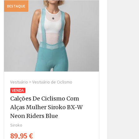
DESTAQUE
DESTAQUE
Vestuário > Vestuário de Ciclismo
Vestuário > Vestu
VENDA
VENDA
Calções De Ciclismo Com
Calções De 
Alças Mulher Siroko BX-W
Alças Home
Neon Riders Blue
Riders Gre
Siroko
Siroko
89,95 €
89,95 €