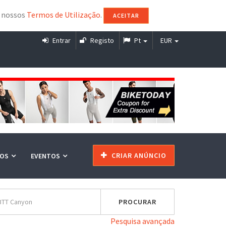
s nossos
Termos de Utilização
.
ACEITAR
Entrar
Registo
Pt
EUR
CRIAR ANÚNCIO
ÇOS
EVENTOS
Pesquisa avançada