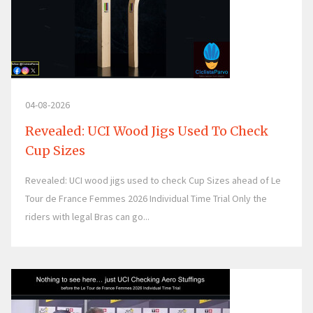
04-08-2026
Revealed: UCI Wood Jigs Used To Check
Cup Sizes
Revealed: UCI wood jigs used to check Cup Sizes ahead of Le
Tour de France Femmes 2026 Individual Time Trial Only the
riders with legal Bras can go...