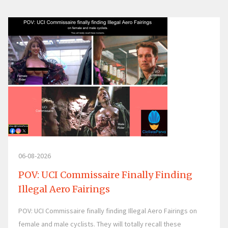
06-08-2026
POV: UCI Commissaire Finally Finding
Illegal Aero Fairings
POV: UCI Commissaire finally finding Illegal Aero Fairings on
female and male cyclists. They will totally recall these