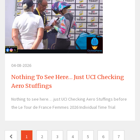
04-08-2026
Nothing To See Here… Just UCI Checking
Aero Stuffings
Nothing to see here… just UCI Checking Aero Stuffings before
the Le Tour de France Femmes 2026 Individual Time Trial
1
2
3
4
5
6
7