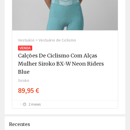
Vestuário > Vestuário de Ciclismo
Ves
VENDA
V
Calções De Ciclismo Com Alças
Ca
Mulher Siroko BX-W Neon Riders
H
Blue
G
Siroko
Sir
89,95 €
8
2 meses
Recentes