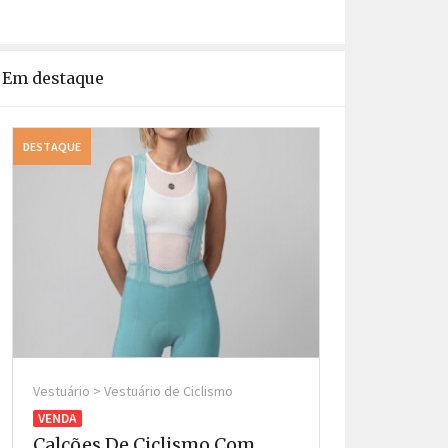
Em destaque
DESTAQUE
DESTAQUE
Vestuário > Vestuário de Ciclismo
Vestuário > Vestu
VENDA
VENDA
Calções De Ciclismo Com
Calções De 