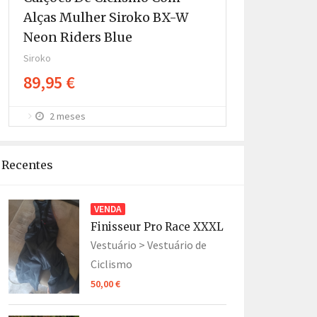
Alças Mulher Siroko BX-W
Alças Home
Neon Riders Blue
Riders Gre
Siroko
Siroko
89,95 €
89,95 €
2 meses
2 meses
Recentes
VENDA
Finisseur Pro Race XXXL
Vestuário >
Vestuário de
Ciclismo
50,00 €