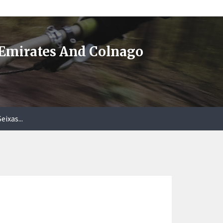
 Emirates And Colnago
ixas...