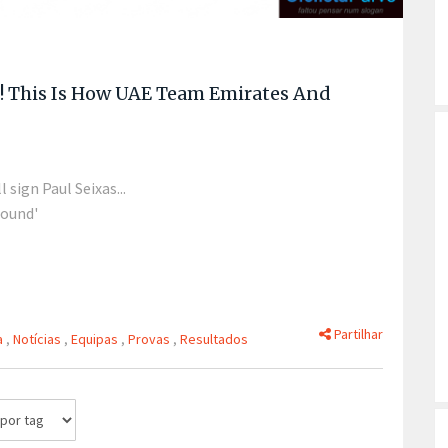
s! This Is How UAE Team Emirates And
sign Paul Seixas...
round'
Partilhar
a
,
Notícias
,
Equipas
,
Provas
,
Resultados