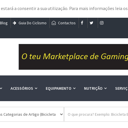
e estará a consentir a sua utilização. Para mais informações leia o
Blog
Guia Do Ciclismo
Contactos
ACESSÓRIOS
EQUIPAMENTO
NUTRIÇÃO
SERVI