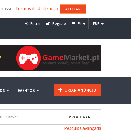
s nossos
Termos de Utilização
.
ACEITAR
Entrar
Registo
Pt
EUR
CRIAR ANÚNCIO
ÇOS
EVENTOS
Pesquisa avançada